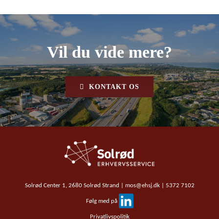
Vil du vide mere?
KONTAKT OS
Solrød Center 1, 2680 Solrød Strand |
mos@ehsj.dk
|
5372 7102
Følg med på
Privatlivspolitik